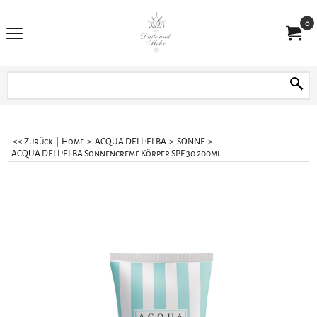
0
<< Zurück
|
Home
>
ACQUA DELL'ELBA
>
SONNE
>
ACQUA DELL'ELBA Sonnencreme Körper SPF 30 200ml