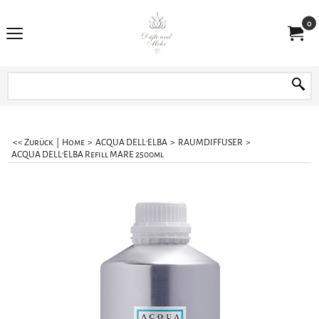
0
<< Zurück
|
Home
>
ACQUA DELL'ELBA
>
RAUMDIFFUSER
>
ACQUA DELL'ELBA Refill MARE 2500ml