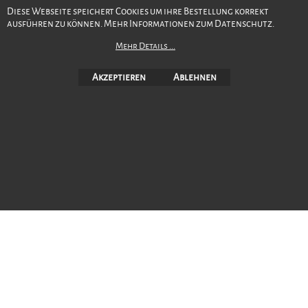
Diese Webseite speichert Cookies um ihre Bestellung korrekt
ausführen zu können. Mehr Informationen zum Datenschutz.
Mehr Details ...
Akzeptieren
Ablehnen
Version 14.6.01
4. Juli 2025
WebShop erstellt mit ShopFactory Shop Software.