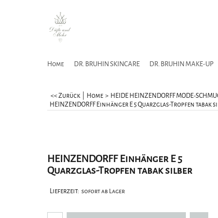
Home
DR. BRUHIN SKINCARE
DR. BRUHIN MAKE-UP
<< Zurück
|
Home
>
HEIDE HEINZENDORFF MODE-SCHMU
HEINZENDORFF Einhänger E 5 Quarzglas-Tropfen tabak si
HEINZENDORFF Einhänger E 5
Quarzglas-Tropfen tabak silber
Lieferzeit:
sofort ab Lager