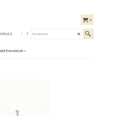
0
CHMUCK
HEIDE HEINZENDORFF MODE-SCHMUCK
LEMPER HAARSC
silber Einhänger
>