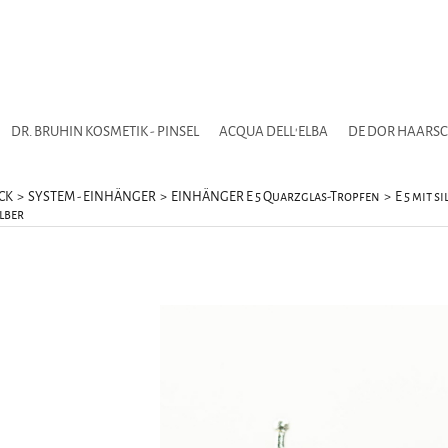
DR. BRUHIN KOSMETIK - PINSEL
ACQUA DELL'ELBA
DE DOR HAARS
CK
>
SYSTEM - EINHÄNGER
>
EINHÄNGER E 5 Quarzglas-Tropfen
>
E 5 mit 
lber