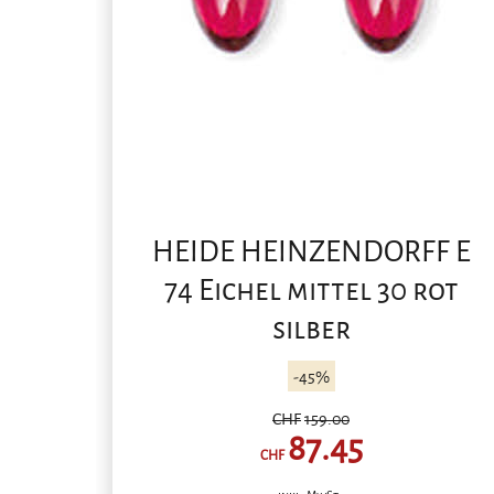
HEIDE HEINZENDORFF E
74 Eichel mittel 30 rot
silber
-45%
CHF
159.00
87.45
CHF