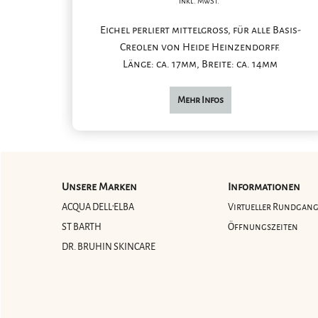
inkl. MwSt.
Eichel perliert mittelgross, für alle Basis-
Creolen von Heide Heinzendorff.
Länge: ca. 17mm, Breite: ca. 14mm
Mehr Infos
Unsere Marken
Informationen
ACQUA DELL'ELBA
Virtueller Rundgan
ST BARTH
Öffnungszeiten
DR. BRUHIN SKINCARE