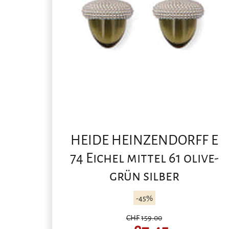
HEIDE HEINZENDORFF E
74 Eichel mittel 61 olive-
grün silber
-45%
CHF
159.00