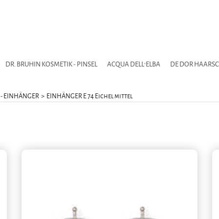
DR. BRUHIN KOSMETIK - PINSEL
ACQUA DELL'ELBA
DE DOR HAARS
 - EINHÄNGER
>
EINHÄNGER E 74 Eichel mittel