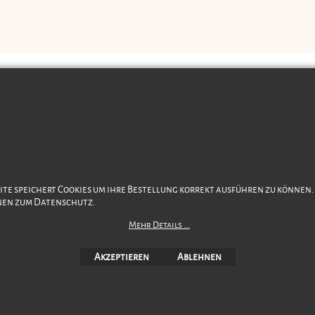
Datenschutz
AGB
Warenkorb
Impressum
Favoriten
Öffnu
Version 15
17. Juni 2026
ite speichert Cookies um ihre Bestellung korrekt ausführen zu können
nen zum Datenschutz.
WebShop erstellt mit
ShopFactory Shop
Mehr Details ...
Software.
Akzeptieren
Ablehnen