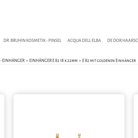
DR. BRUHIN KOSMETIK - PINSEL
ACQUA DELL'ELBA
DE DOR HAARS
 - EINHÄNGER
>
EINHÄNGER E 82 18 x 22mm
>
E 82 mit goldenen Einhänger