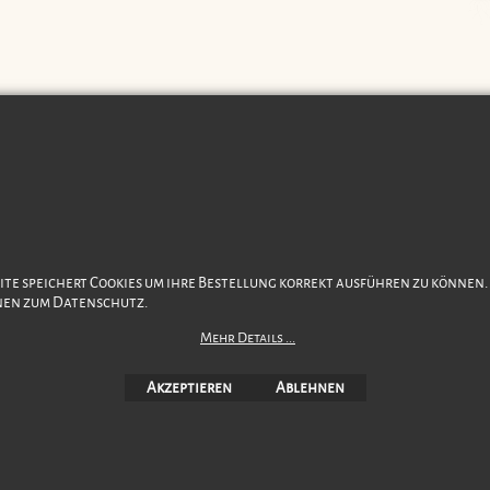
Datenschutz
AGB
Warenkorb
Impressum
Favoriten
Öffnu
Version 15
ite speichert Cookies um ihre Bestellung korrekt ausführen zu können
17. Juni 2026
nen zum Datenschutz.
Mehr Details ...
WebShop erstellt mit
ShopFactory Shop
Software.
Akzeptieren
Ablehnen