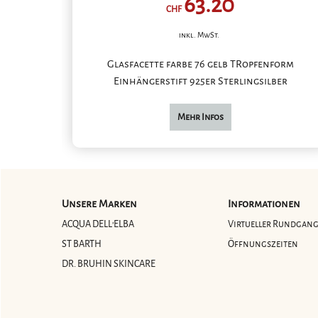
63.20
CHF
inkl. MwSt.
Glasfacette farbe 76 gelb TRopfenform
Einhängerstift 925er Sterlingsilber
Mehr Infos
Unsere Marken
Informationen
ACQUA DELL'ELBA
Virtueller Rundgan
ST BARTH
Öffnungszeiten
DR. BRUHIN SKINCARE